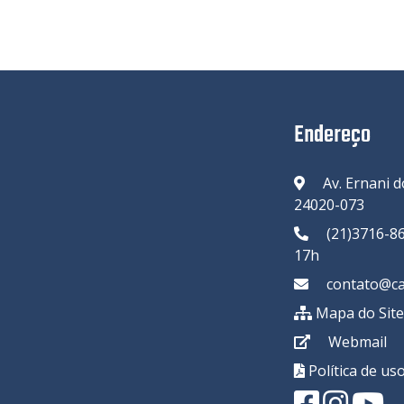
Endereço
Av. Ernani d
24020-073
(21)3716-86
17h
contato@cam
Mapa do Sit
Webmail
Política de uso